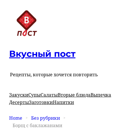
Вкусный пост
Рецепты, которые хочется повторить
Закуски
Супы
Салаты
Вторые блюда
Выпечка
Десерты
Заготовки
Напитки
Home
Без рубрики
Борщ с баклажанами