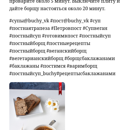
проварите около 5 минут. Выключите плиту и
дайте борщу настояться около 20 минут.
#супы@buchy_vk #пост@buchy_vk #суп
#постнаятрапеза #Петровпост #Супвеган
#постныйсуп #готовимвпост #постныйсуп
#постныйборщ #постныерецепты
#постныйборщ #веганскийборщ
#вегетарианскийборщ #борщсбаклажанами
#баклажаны #постимся #варимборщ
#постныйсуп_buchy#рецептысбаклажанами