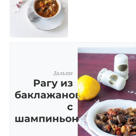
Дальше
Рагу из
баклажанов
с
шампиньонами