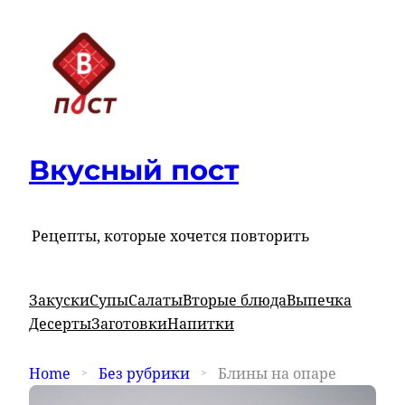
Вкусный пост
Рецепты, которые хочется повторить
Закуски
Супы
Салаты
Вторые блюда
Выпечка
Десерты
Заготовки
Напитки
Home
Без рубрики
Блины на опаре