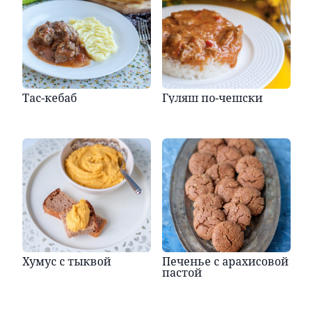
Тас-кебаб
Гуляш по-чешски
Хумус с тыквой
Печенье с арахисовой
пастой