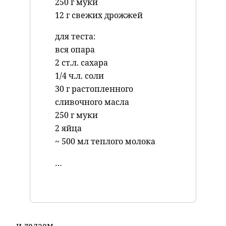
250 г муки
12 г свежих дрожжей
для теста:
вся опара
2 ст.л. сахара
1/4 ч.л. соли
30 г растопленного
сливочного масла
250 г муки
2 яйца
~ 500 мл теплого молока
…
и делаем