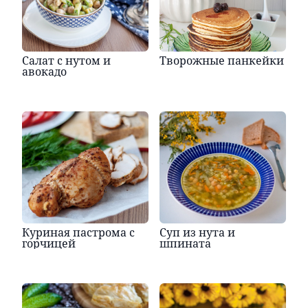
Салат с нутом и
Творожные панкейки
авокадо
Куриная пастрома с
Суп из нута и
горчицей
шпината