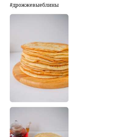
#дрожжевыеблины