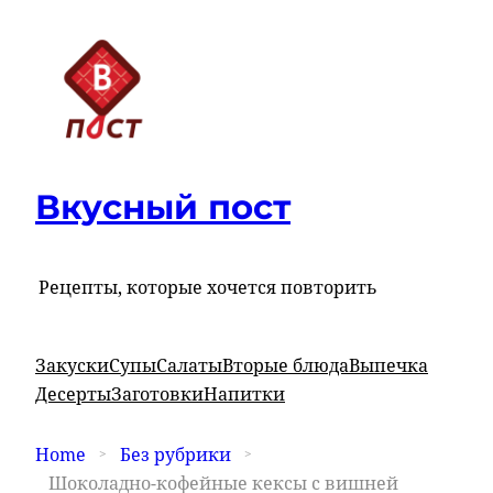
Вкусный пост
Рецепты, которые хочется повторить
Закуски
Супы
Салаты
Вторые блюда
Выпечка
Десерты
Заготовки
Напитки
Home
Без рубрики
Шоколадно-кофейные кексы с вишней