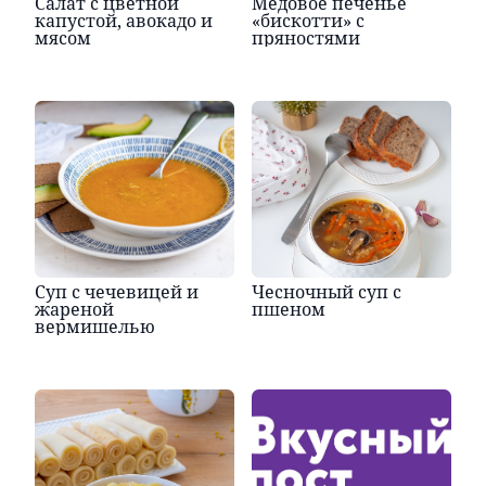
Салат с цветной
Медовое печенье
капустой, авокадо и
«бискотти» с
мясом
пряностями
Суп с чечевицей и
Чесночный суп с
жареной
пшеном
вермишелью