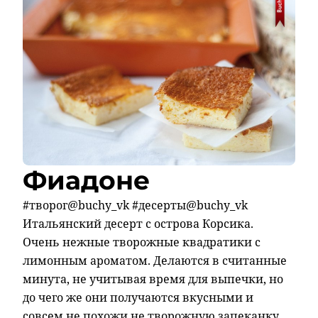
Фиадоне
#творог@buchy_vk #десерты@buchy_vk
Итальянский десерт с острова Корсика.
Очень нежные творожные квадратики с
лимонным ароматом. Делаются в считанные
минута, не учитывая время для выпечки, но
до чего же они получаются вкусными и
совсем не похожи не творожную запеканку.