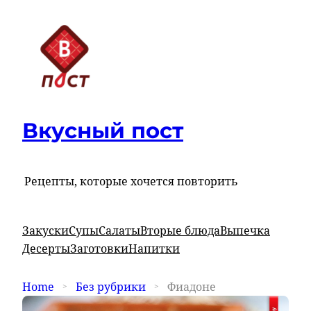
Вкусный пост
Рецепты, которые хочется повторить
Закуски
Супы
Салаты
Вторые блюда
Выпечка
Десерты
Заготовки
Напитки
Home
Без рубрики
Фиадоне