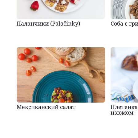
Паланчики (Palačinky)
Соба с гр
Мексиканский салат
Плетенка
изюмом