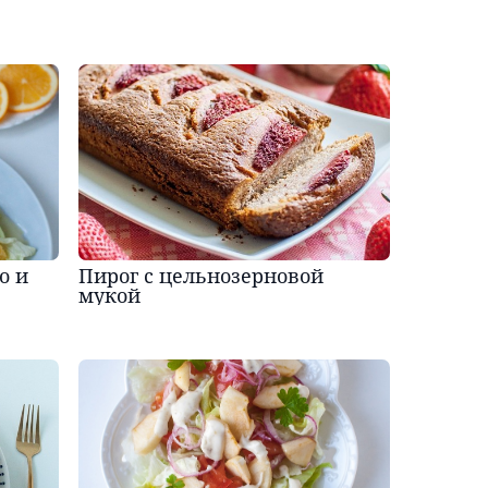
о и
Пирог с цельнозерновой
мукой