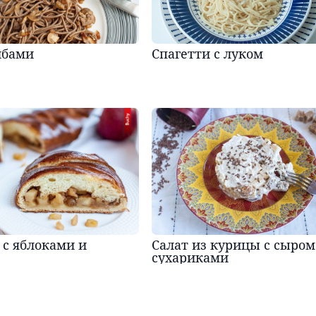
ибами
Спагетти с луком
 с яблоками и
Салат из курицы с сыром
сухариками