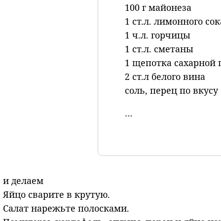
100 г майонеза
1 ст.л. лимонного сок
1 ч.л. горчицы
1 ст.л. сметаны
1 щепотка сахарной
2 ст.л белого вина
соль, перец по вкусу
…
и делаем
Яйцо сварите в крутую.
Салат нарежьте полосками.