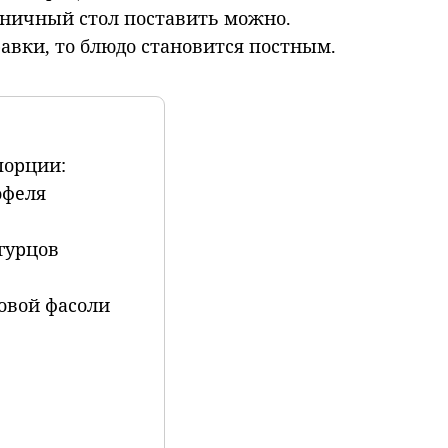
дничный стол поставить можно.
равки, то блюдо становится постным.
порции:
офеля
гурцов
ковой фасоли