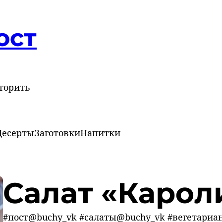
ост
торить
Десерты
Заготовки
Напитки
Салат «Карол
#пост@buchy_vk #салаты@buchy_vk #вегетариа