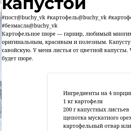
капустой
#пост@buchy_vk #картофель@buchy_vk #картоф
#безмасла@buchy_vk
Картофельное пюре — гарнир, любимый многим
оригинальным, красивым и полезным. Капусту 
савойскую. У меня листья от цветной капусты. 
будет пюре.
Ингредиенты на 4 порци
1 кг картофеля
200 г капустных листьев
щепотка мускатного оре
картофельный отвар или