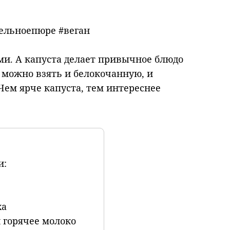
ельноепюре #веган
и. А капуста делает привычное блюдо
можно взять и белокочанную, и
Чем ярче капуста, тем интереснее
и:
ха
 горячее молоко