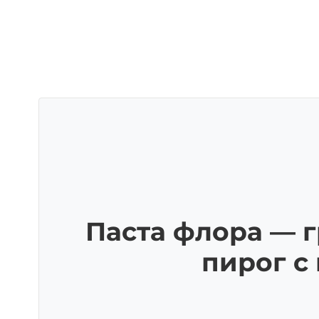
Паста флора — 
пирог с