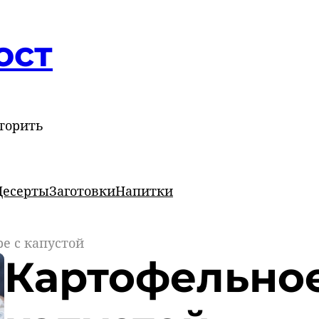
ост
торить
Десерты
Заготовки
Напитки
е с капустой
Картофельное