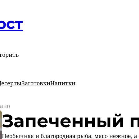
ост
торить
Десерты
Заготовки
Напитки
ано
Запеченный 
Необычная и благородная рыба, мясо нежное, а 