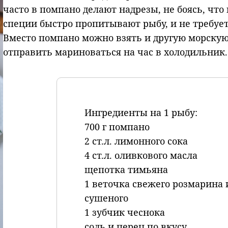
часто в помпано делают надрезы, не боясь, что
специи быстро пропитывают рыбу, и не требуе
Вместо помпано можно взять и другую морскую 
отправить мариноваться на час в холодильник.
Ингредиенты на 1 рыбу:
700 г помпано
2 ст.л. лимонного сока
4 ст.л. оливкового масла
щепотка тимьяна
1 веточка свежего розмарина
сушеного
1 зубчик чеснока
соль и перец по вкусу