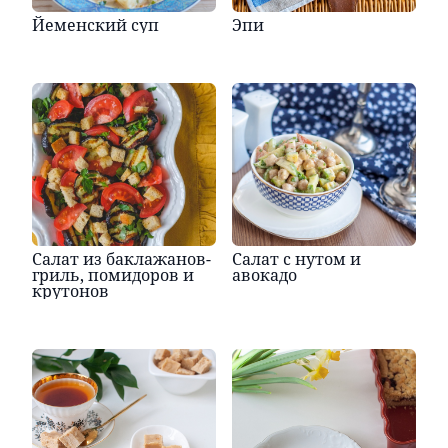
Йеменский суп
Эпи
Салат из баклажанов-
Салат с нутом и
гриль, помидоров и
авокадо
крутонов