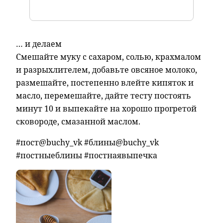
… и делаем
Смешайте муку с сахаром, солью, крахмалом
и разрыхлителем, добавьте овсяное молоко,
размешайте, постепенно влейте кипяток и
масло, перемешайте, дайте тесту постоять
минут 10 и выпекайте на хорошо прогретой
сковороде, смазанной маслом.
#пост@buchy_vk #блины@buchy_vk
#постныеблины #постнаявыпечка