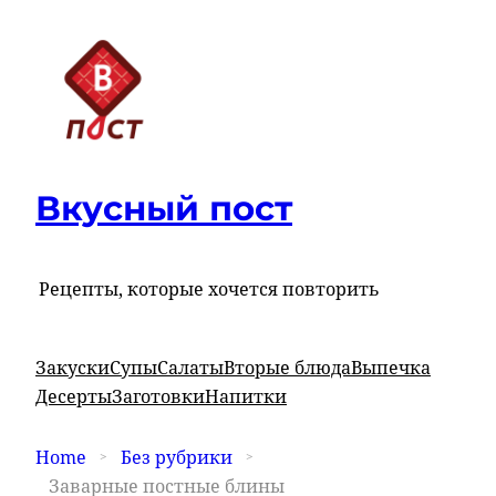
Вкусный пост
Рецепты, которые хочется повторить
Закуски
Супы
Салаты
Вторые блюда
Выпечка
Десерты
Заготовки
Напитки
Home
Без рубрики
Заварные постные блины