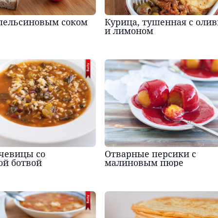
апельсиновым соком
Курица, тушенная с оли
и лимоном
ечевицы со
Отварные персики с
ой ботвой
малиновым пюре