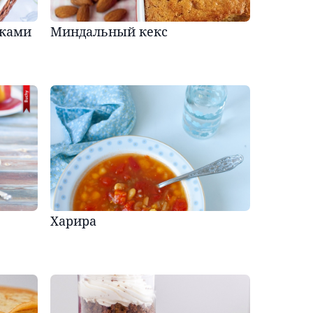
вками
Миндальный кекс
Харира