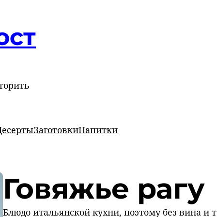
ост
торить
Десерты
Заготовки
Напитки
Говяжье рагу
Блюдо итальянской кухни, поэтому без вина и 