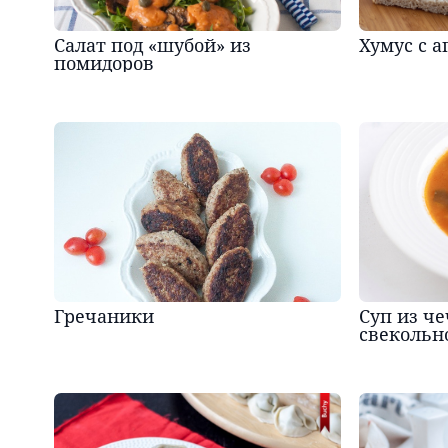
Салат под «шубой» из
Хумус с 
помидоров
Гречаники
Суп из ч
свекольн