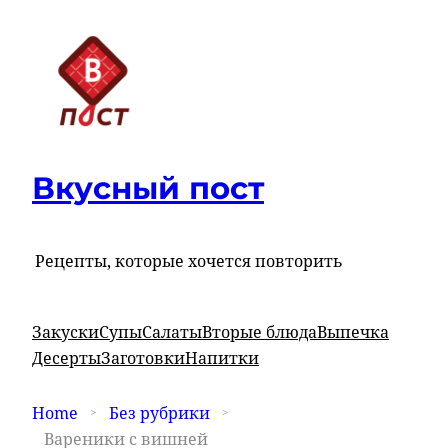
Вкусный пост
Рецепты, которые хочется повторить
Закуски
Супы
Салаты
Вторые блюда
Выпечка
Десерты
Заготовки
Напитки
Home
Без рубрики
Вареники с вишней