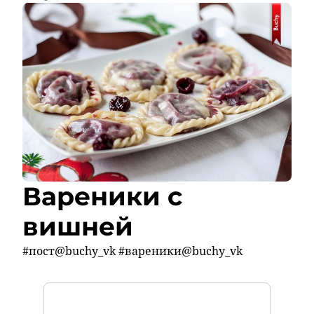
Вареники с
вишней
#пост@buchy_vk #вареники@buchy_vk